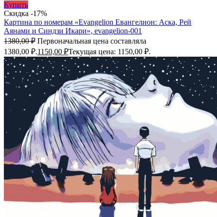
Купить
Скидка -17%
Картина по номерам «Evangelion Евангелион: Аска, Рей
Аянами и Синдзи Икари», evangelion-001
1380,00
₽
Первоначальная цена составляла
1380,00 ₽.
1150,00
₽
Текущая цена: 1150,00 ₽.