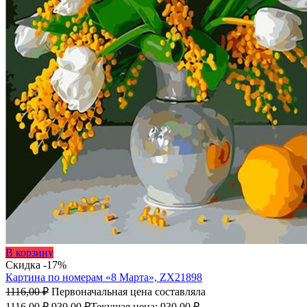
В корзину
Скидка -17%
Картина по номерам «8 Марта», ZX21898
1116,00
₽
Первоначальная цена составляла
1116,00 ₽.
930,00
₽
Текущая цена: 930,00 ₽.