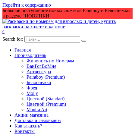
Перейти к содержанию
Большое поступление новых сюжетов Paintboy и Белоснежки
в разделе "НОВИНКИ"
0
Search for:
Главная
Производитель
Живопись по Номерам
ВанГогВоМне
Артвентура
Paintboy (Premium)
Белоснежка
Фрея
Molly
Цветной (Standart)
Цветной (Premium)
Mantra Art
Акции магазина
Доставка и самовывоз
Как заказать?
Контакты