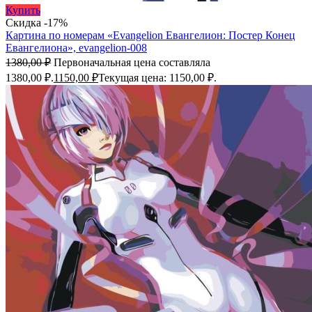
Купить
Скидка -17%
Картина по номерам «Evangelion Евангелион: Постер Конец
Евангелиона», evangelion-008
1380,00
₽
Первоначальная цена составляла
1380,00 ₽.
1150,00
₽
Текущая цена: 1150,00 ₽.