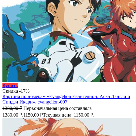
Купить
Скидка -17%
Картина по номерам «Evangelion Евангелион: Аска Лэнгли и
Синдзи Икари», evangelion-007
1380,00
₽
Первоначальная цена составляла
1380,00 ₽.
1150,00
₽
Текущая цена: 1150,00 ₽.