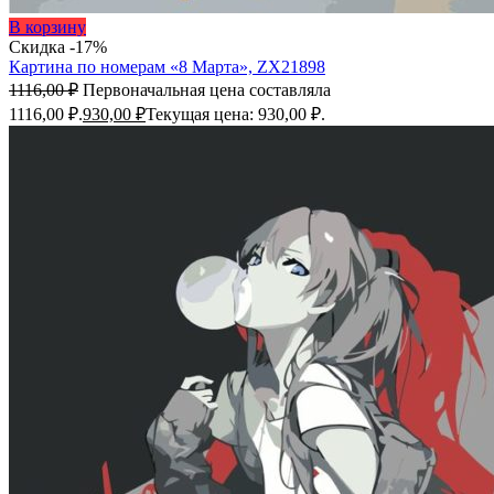
В корзину
Скидка -17%
Картина по номерам «8 Марта», ZX21898
1116,00
₽
Первоначальная цена составляла
1116,00 ₽.
930,00
₽
Текущая цена: 930,00 ₽.