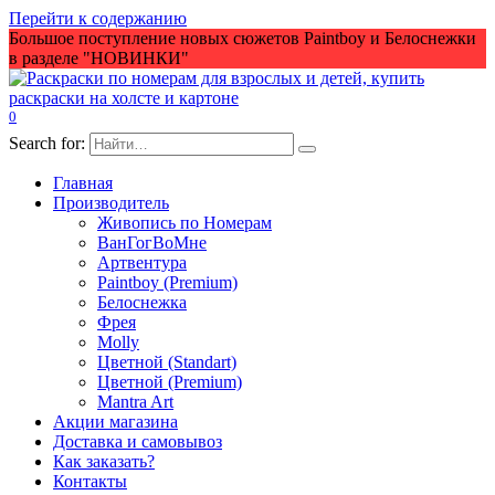
Перейти к содержанию
Большое поступление новых сюжетов Paintboy и Белоснежки
в разделе "НОВИНКИ"
0
Search for:
Главная
Производитель
Живопись по Номерам
ВанГогВоМне
Артвентура
Paintboy (Premium)
Белоснежка
Фрея
Molly
Цветной (Standart)
Цветной (Premium)
Mantra Art
Акции магазина
Доставка и самовывоз
Как заказать?
Контакты