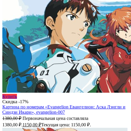
Купить
Скидка -17%
Картина по номерам «Evangelion Евангелион: Аска Лэнгли и
Синдзи Икари», evangelion-007
1380,00
₽
Первоначальная цена составляла
1380,00 ₽.
1150,00
₽
Текущая цена: 1150,00 ₽.