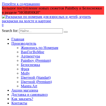
Перейти к содержанию
Большое поступление новых сюжетов Paintboy и Белоснежки
в разделе "НОВИНКИ"
0
Search for:
Главная
Производитель
Живопись по Номерам
ВанГогВоМне
Артвентура
Paintboy (Premium)
Белоснежка
Фрея
Molly
Цветной (Standart)
Цветной (Premium)
Mantra Art
Акции магазина
Доставка и самовывоз
Как заказать?
Контакты